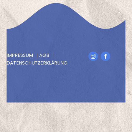
IMPRESSUM
|
AGB
|
Icon
DATENSCHUTZERKLÄRUNG
label
Back
To
Top